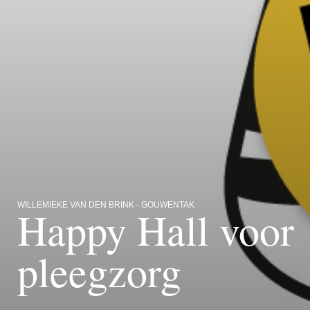
WILLEMIEKE VAN DEN BRINK - GOUWENTAK
Happy Hall voor
pleegzorg