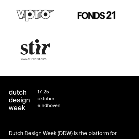
dutch
17-25
design
oktober
eindhoven
week
Dutch Design Week (DDW) is the platform for