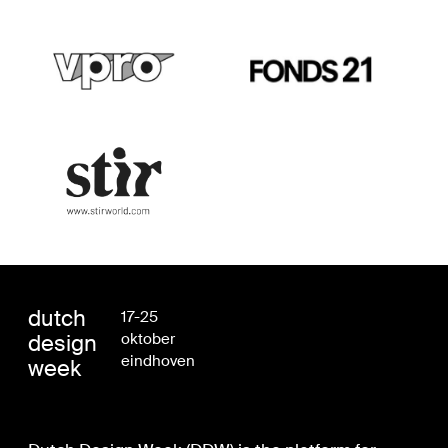
dutch
17-25
design
oktober
eindhoven
week