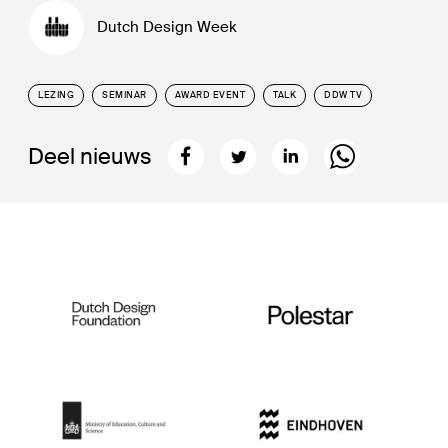
Dutch Design Week
LEZING
SEMINAR
AWARD EVENT
TALK
DDW TV
Deel nieuws