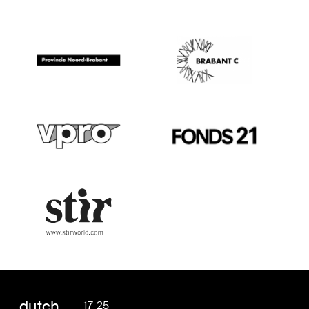
dutch
17-25