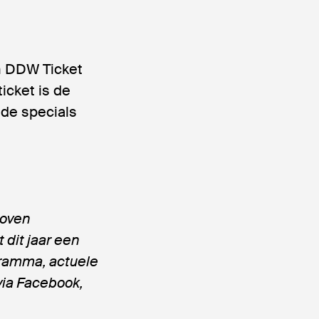
en DDW Ticket
ticket is de
gde specials
hoven
dit jaar een
ogramma, actuele
via Facebook,