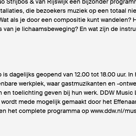
 Strijbos & van Rijswijk een bijzonder progra
stallaties, die bezoekers muziek op een totaal n
Wat als je door een compositie kunt wandelen? H
s van je lichaamsbeweging? En wat zijn de inst
s dagelijks geopend van 12.00 tot 18.00 uur. In
enbare werkplek, waar gastmuzikanten en -ontw
 en toelichting geven bij hun werk. DDW Music L
n wordt mede mogelijk gemaakt door het Effenaar
 en het complete programma op www.ddw.nl/mus