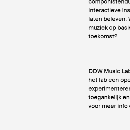
componistenduo
interactieve in
laten beleven. 
muziek op basi
toekomst?
DDW Music Lab i
het lab een op
experimenteren
toegankelijk e
voor meer info