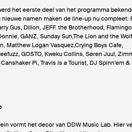
werd het eerste deel van het programma beken
g nieuwe namen maken de line-up nu compleet:
arry Gus, Dillon, JEFF. the Brotherhood, Flamingo
 Donnie, GANZ, Sunday Sun,The Lion and the Wolf
in, Matthew Logan Vasquez,Crying Boys Cafe,
eefuzz, GOSTO, Kweku Collins, Søren Juul, Zim
 Canshaker Pi, Travis is a Tourist, DJ Spinn'em &
b
lein vormt het decor van DDW Music Lab. Hier v