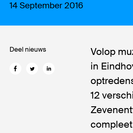
14 September 2016
Deel nieuws
Volop mu
in Eindho
optredens
12 verschi
Zevenent
compleet