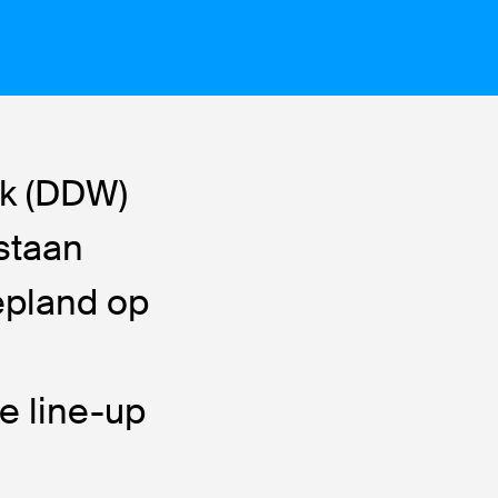
ek (DDW)
staan
epland op
e line-up