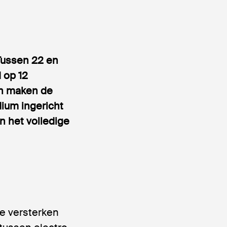
Tussen 22 en
 op 12
en maken de
dium ingericht
n het volledige
re versterken