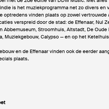
oel met de 2de editie van DDW Music. Met alles 
 indie is het muziekprogramma net zo divers en 
De optredens vinden plaats op zowel vertrouwde 
aties verspreid door de stad: de Effenaar, Nul Z
an Abbemuseum, Stroomhuis, Altstadt, De Oude
a, Muziekgebouw, Calypso — en op het Ketelhuis
ebouw en de Effenaar vinden ook de eerder aa
cials plaats
.
eet