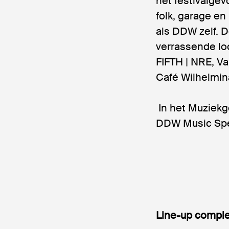
het festivalgev
folk, garage en
als DDW zelf. 
verrassende loc
FIFTH | NRE, V
Café Wilhelmin
In het Muziekg
DDW Music Spe
Line-up compl