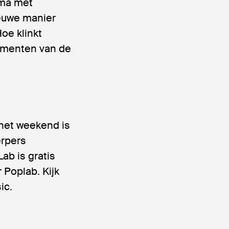
mma met
ieuwe manier
oe klinkt
rumenten van de
 het weekend is
erpers
ab is gratis
 Poplab. Kijk
ic.