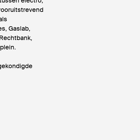
tussen electro,
vooruitstrevend
als
es, Gaslab,
 Rechtbank,
plein.
ngekondigde