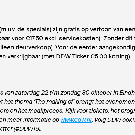
(m.u.v. de specials) zijn gratis op vertoon van e
baar voor €17,50 excl. servicekosten). Zonder dit 
alleen deurverkoop). Voor de eerder aangekondi
ten verkrijgbaar (met DDW Ticket €5,00 korting).
s van zaterdag 22 t/m zondag 30 oktober in Eind
t het thema ‘The making of’
brengt het evenement 
ers en het maakproces.
Kijk voor tickets, het pr
 en meer informatie op
www.ddw.nl
. Volg DDW ook 
itter (#DDW16).