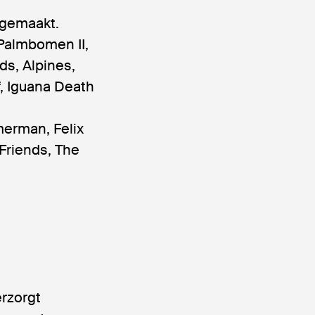
dgemaakt.
Palmbomen II,
ds, Alpines,
, Iguana Death
merman, Felix
 Friends, The
erzorgt