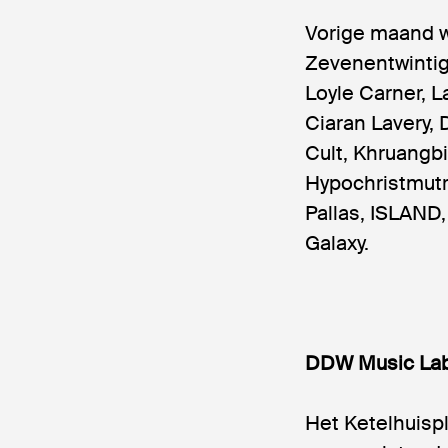
Vorige maand 
Zevenentwinti
Loyle Carner, L
Ciaran Lavery,
Cult, Khruangb
Hypochristmutr
Pallas, ISLAND,
Galaxy.
DDW Music La
Het Ketelhuisp