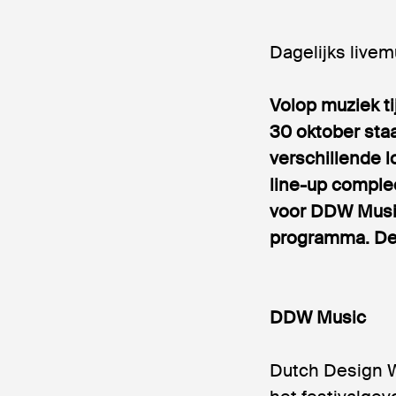
Dagelijks livem
Volop muziek t
30 oktober sta
verschillende 
line-up comple
voor DDW Music
programma. De 
DDW Music
Dutch Design W