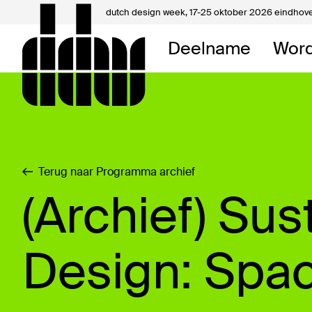
dutch design week,
17-25 oktober 2026 eindhov
Mijn 
Deelname
Word
Over 
Contac
Terug naar Programma archief
(Archief) Sust
Design: Spa