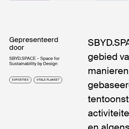
Gepresenteerd
SBYD.SPA
door
gebied va
SBYD.SPACE – Space for
Sustainability by Design
manieren
EXPOSITIES
VITALE PLANEET
gebaseer
tentoonst
activitei
en algens