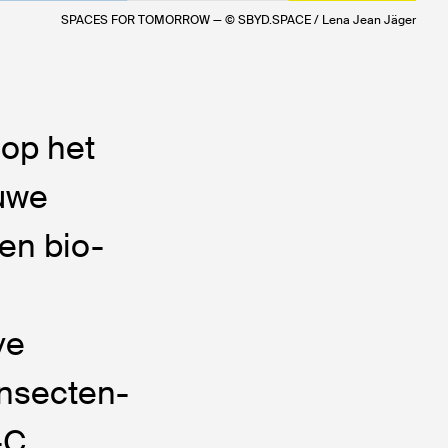
SPACES FOR TOMORROW — © SBYD.SPACE / Lena Jean Jäger
op het
euwe
en bio-
ve
insecten-
-C.