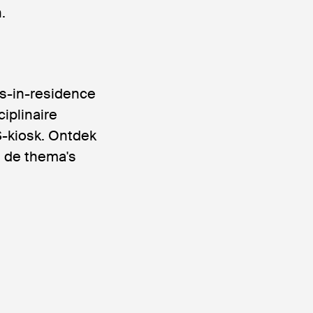
.
rs-in-residence
iplinaire
-kiosk. Ontdek
d de thema's