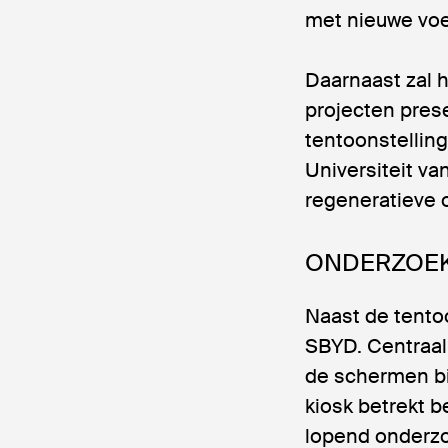
met nieuwe vo
Daarnaast zal 
projecten prese
tentoonstellin
Universiteit v
regeneratieve 
ONDERZOE
Naast de tentoo
SBYD. Centraal 
de schermen b
kiosk betrekt 
lopend onderzo