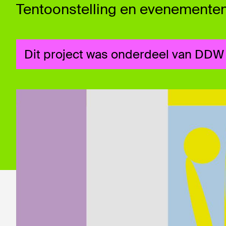
Tentoonstelling en evenementen
Dit project was onderdeel van DDW