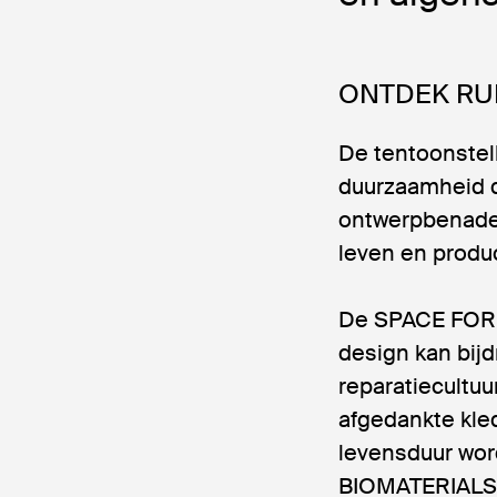
ONTDEK RU
De tentoonstell
duurzaamheid d
ontwerpbenader
leven en produc
De SPACE FOR R
design kan bij
reparatiecult
afgedankte kled
levensduur wor
BIOMATERIALS 