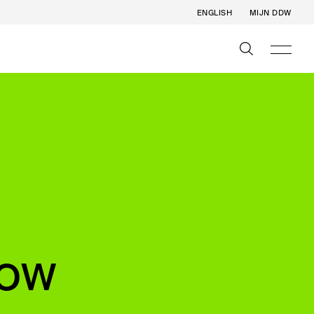
ENGLISH
MIJN DDW
row