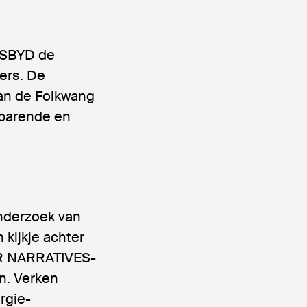
n SBYD de
ners. De
van de Folkwang
sparende en
onderzoek van
 kijkje achter
OR NARRATIVES-
n. Verken
rgie-