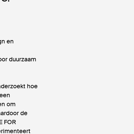
gn en
oor duurzaam
nderzoekt hoe
 een
den om
aardoor de
CE FOR
rimenteert