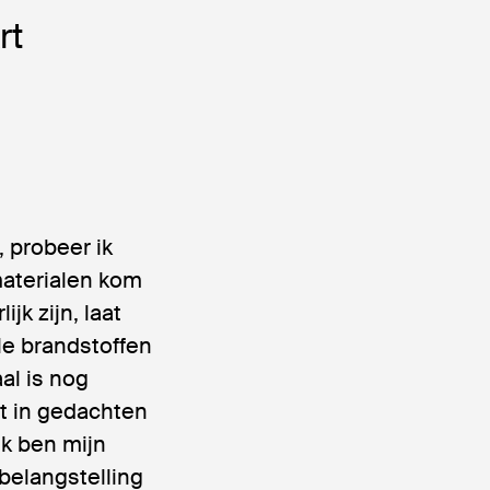
rt
 probeer ik
materialen kom
jk zijn, laat
le brandstoffen
al is nog
at in gedachten
 ik ben mijn
belangstelling