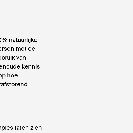
0% natuurlijke
persen met de
bruik van
uwenoude kennis
 op hoe
erafstotend
.
mples laten zien