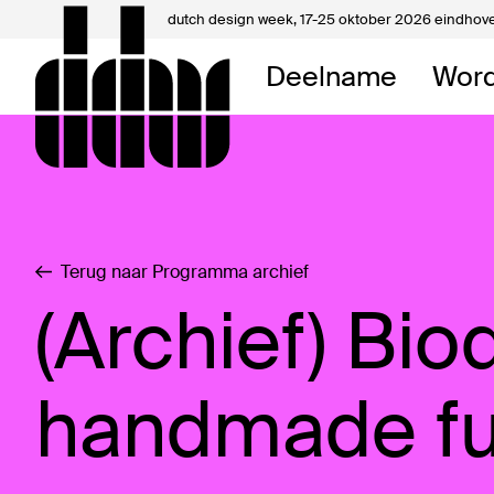
dutch design week,
17-25 oktober 2026 eindhov
Mijn 
Deelname
Word
Over 
Contac
Terug naar Programma archief
(Archief) Bi
handmade fu