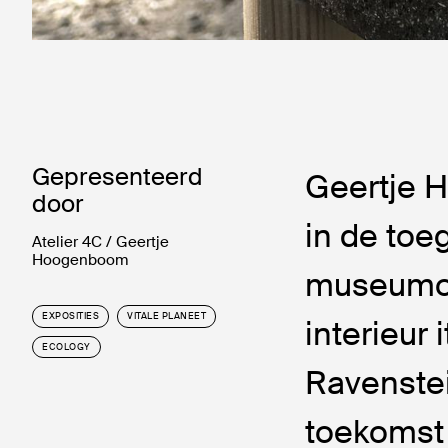
Gepresenteerd
Geertje 
door
in de toe
Atelier 4C / Geertje
Hoogenboom
museumop
EXPOSITIES
VITALE PLANEET
interieur 
ECOLOGY
Ravenstei
toekomst 