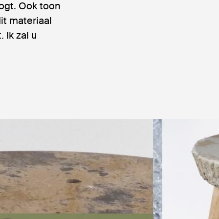
ogt. Ook toon
it materiaal
 Ik zal u