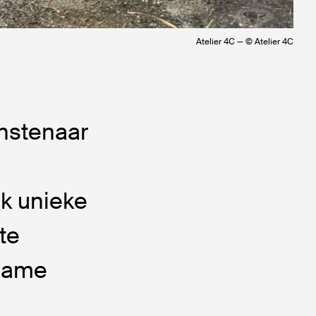
Atelier 4C — © Atelier 4C
nstenaar
k unieke
 te
rzame