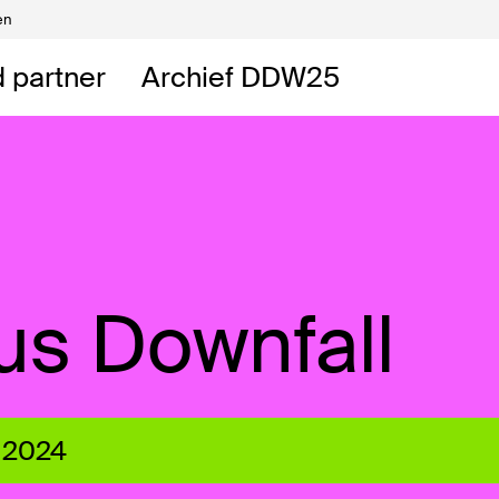
en
Vrijwilligers
DDW
 partner
Archief DDW25
DDW
t
rus Downfall
 2024