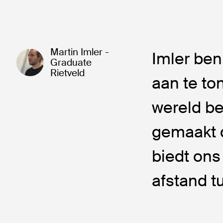
Martin Imler -
Imler ben
Graduate
Rietveld
aan te to
wereld be
gemaakt d
biedt ons 
afstand t