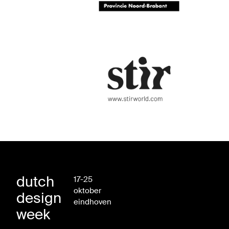
dutch
17-25
oktober
design
eindhoven
week