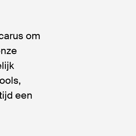
Icarus om
onze
lijk
ools,
tijd een