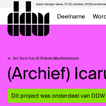
dutch design week,
17-25 oktober 2026 eindhov
Mijn 
Deelname
Word
Over 
Contac
Art Tech Fun AI Robots Manifestations
(Archief) Ica
Dit project was onderdeel van DDW