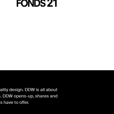
lity design. DDW is all about
ign. DDW opens-up, shares and
s have to offer.