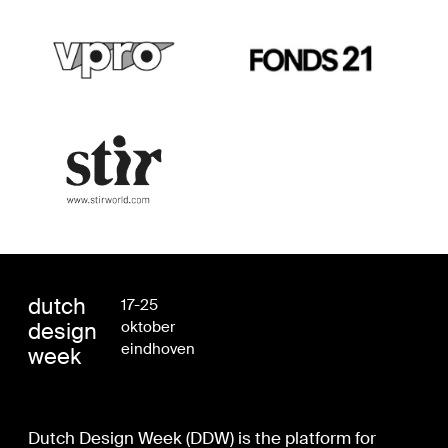
dutch
17-25
design
oktober
eindhoven
week
Dutch Design Week (DDW) is the platform for