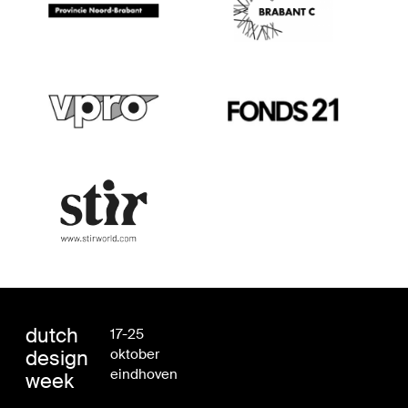
dutch
17-25
design
oktober
eindhoven
week