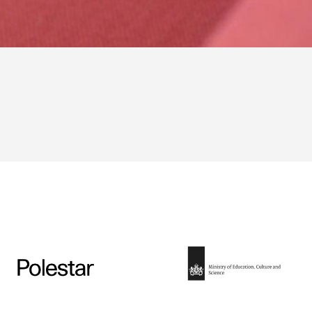
Filter Family — © Leolux