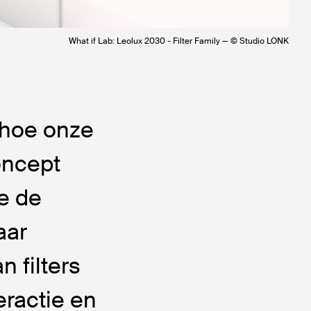
What if Lab: Leolux 2030 - Filter Family — © Studio LONK
 hoe onze
oncept
oe de
aar
 filters
eractie en