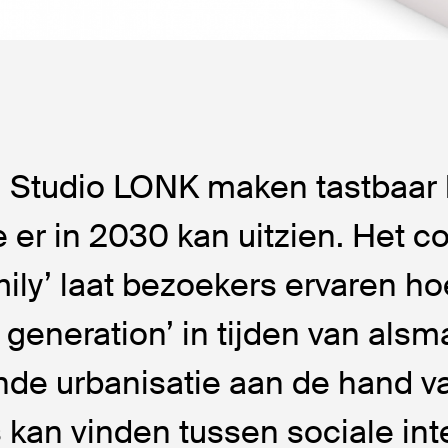
n Studio LONK maken tastbaar
e er in 2030 kan uitzien. Het c
amily’ laat bezoekers ervaren h
c generation’ in tijden van alsm
e urbanisatie aan de hand van
 kan vinden tussen sociale int