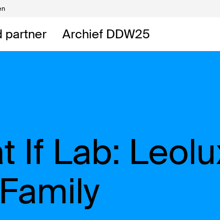
en
Vrijwilligers
DDW
 partner
Archief DDW25
DDW
t
t If Lab: Leolu
 Family