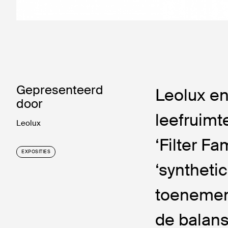
Gepresenteerd
Leolux e
door
leefruimt
Leolux
‘Filter F
EXPOSITIES
‘syntheti
toenemend
de balans