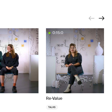
0:15:0
Re-Value
TALKS