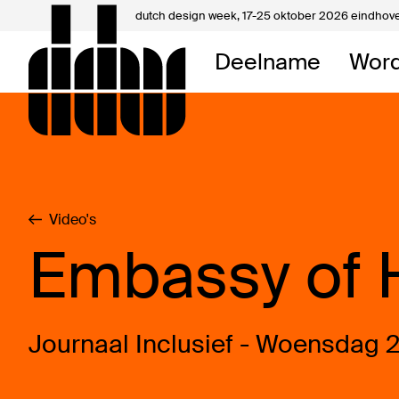
dutch design week,
17-25 oktober 2026 eindhov
Mijn 
Deelname
Word
Over 
Contac
Video's
Embassy of 
Journaal Inclusief - Woensdag 