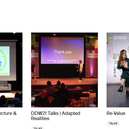
0:15:0
ecture &
DDW21 Talks | Adapted
Re-Value
c
Realities
TALKS
TALKS