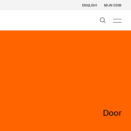
ENGLISH
MIJN DDW
Door