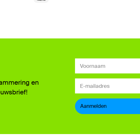
grammering en
euwsbrief!
Aanmelden