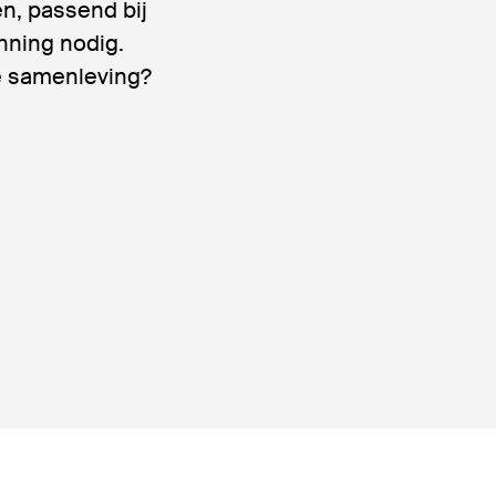
en, passend bij
nning nodig.
e samenleving?