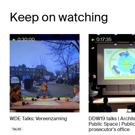
Keep on watching
0:30:00
0:17:35
WDE Talks: Vereenzaming
DDW19 talks | Archit
Public Space | Publi
prosecutor's office
TALKS