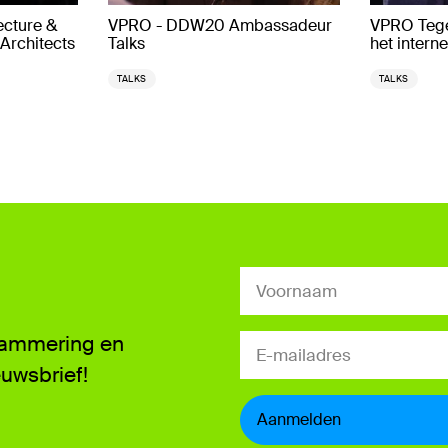
ecture &
VPRO - DDW20 Ambassadeur
VPRO Tege
Architects
Talks
het interne
TALKS
TALKS
grammering en
euwsbrief!
Aanmelden