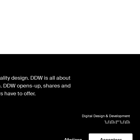
lity design. DDW is all about
ign. DDW opens-up, shares and
s have to offer.
Digital Design & Development
Identity by Thonik
Afwijzen
Accepteer