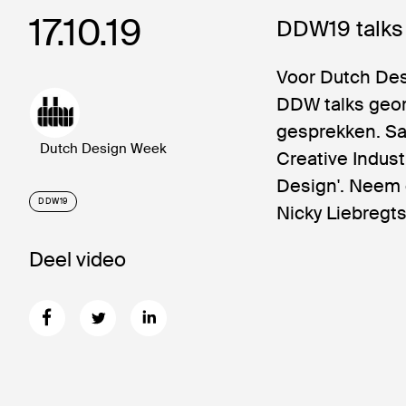
17.10.19
DDW19 talks 
Voor Dutch De
DDW talks geo
gesprekken. Sa
Dutch Design Week
Creative Indus
Design'. Neem 
DDW19
Nicky Liebregt
Deel video