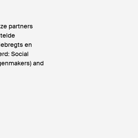
ze partners
telde
iebregts en
rd: Social
rgenmakers) and