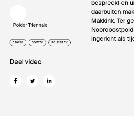
bespreekt en u
daarbuiten mak
Makkink. Ter g
Polder Triënnale
Noordoostpolde
ingericht als ti
DDW20
DDW TV
POLDER TV
Deel video