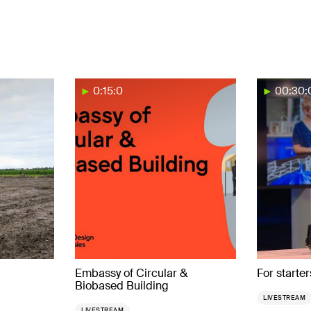
0:15:0
00:30:
Embassy of Circular &
For starters
Biobased Building
LIVESTREAM
LIVESTREAM