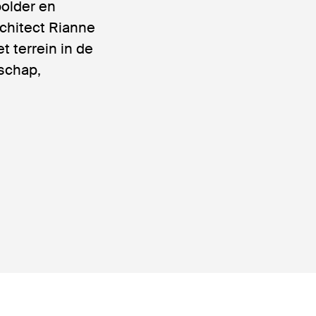
polder en
rchitect Rianne
 terrein in de
schap,