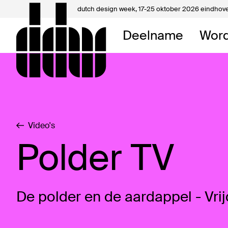
dutch design week,
17-25 oktober 2026 eindhov
Mijn 
Deelname
Word
Over 
Contac
Video's
Polder TV
De polder en de aardappel - Vr