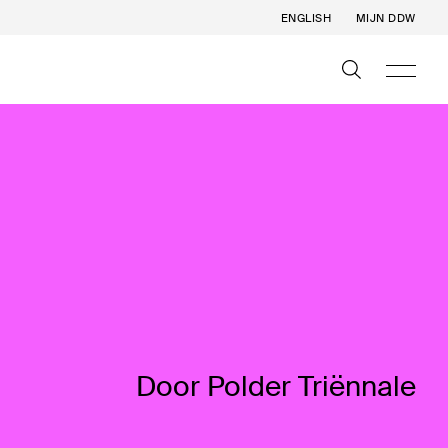
ENGLISH
MIJN DDW
Door Polder Triënnale