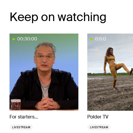
Keep on watching
00:30:00
0:5:0
For starters...
Polder TV
LIVESTREAM
LIVESTREAM