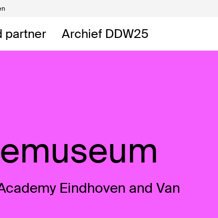
en
Vrijwilligers
DDW
 partner
Archief DDW25
DDW
t
bemuseum
Academy Eindhoven and Van