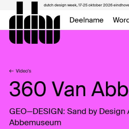
dutch design week,
17-25 oktober 2026 eindhov
Mijn 
Deelname
Word
Over 
Contac
Video's
360 Van Ab
GEO—DESIGN: Sand by Design 
Abbemuseum