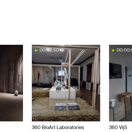
00:02:50
00:00:
360 BioArt Laboratories
360 Vij5