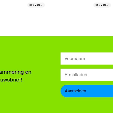
360 VIDEO
360 VIDEO
grammering en
euwsbrief!
Aanmelden