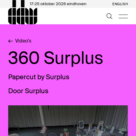
17-25 oktober 2026 eindhoven
ENGLISH
Video's
360 Surplus
Papercut by Surplus
Door Surplus