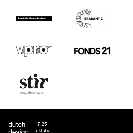
dutch
17-25
design
oktober