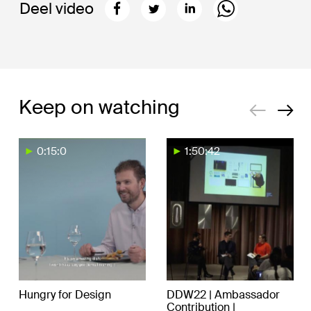
Deel video
Keep on watching
0:15:0
1:50:42
Hungry for Design
DDW22 | Ambassador
Contribution |