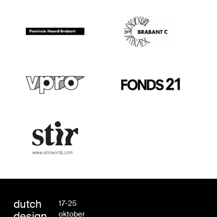
dutch
17-25
design
oktober