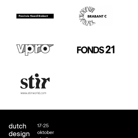
dutch
17-25
design
oktober