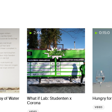
2:44
0:15:0
y of Water
What if Lab: Studenten x
Hungry fo
Corona
VIDEO
VIDEO