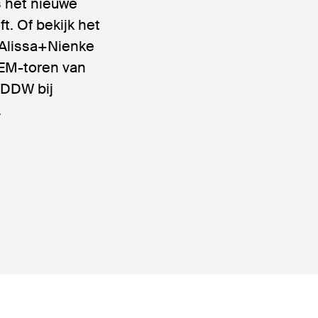
s het nieuwe
 Of bekijk het
 Alissa+Nienke
GEM-toren van
p DDW bij
.