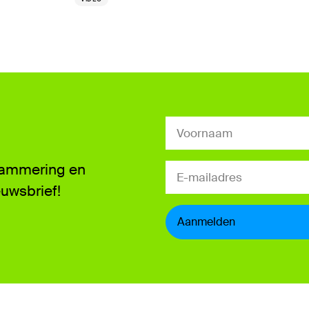
grammering en
euwsbrief!
Aanmelden