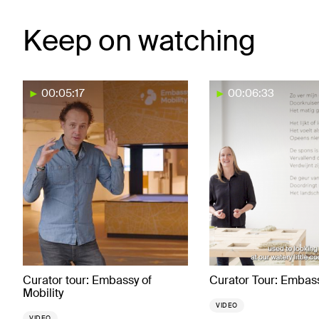
Keep on watching
00:05:17
00:06:33
Curator tour: Embassy of
Curator Tour: Embass
Mobility
VIDEO
VIDEO