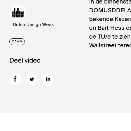
In de binnensta
DOMUSDDELA me
bekende Kazern
Dutch Design Week
en Bart Hess op
de TU/e te zien
DDW19
Wallstreet ter
Deel video