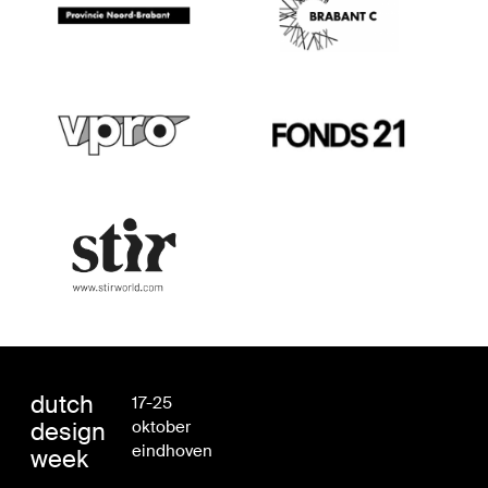
dutch
17-25
design
oktober
eindhoven
week