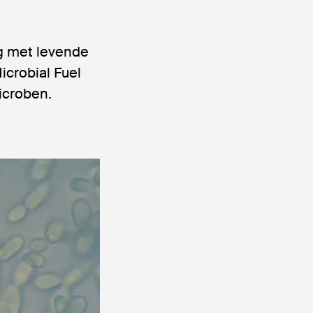
ng met levende
crobial Fuel
icroben.