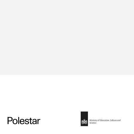
eobacter: the electric microbe — © Umass Geobacter.org
Micropia.nl