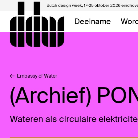
dutch design week,
17-25 oktober 2026 eindhov
Mijn 
Deelname
Word
Over 
Contac
Embassy of Water
(Archief) PO
Wateren als circulaire elektricit