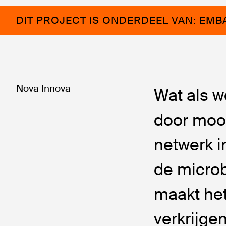
DIT PROJECT IS ONDERDEEL VAN: EMB
Nova Innova
Wat als 
door mooi
netwerk i
de microb
maakt he
verkrijge