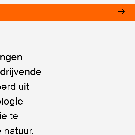
angen
drijvende
erd uit
logie
e te
 natuur.