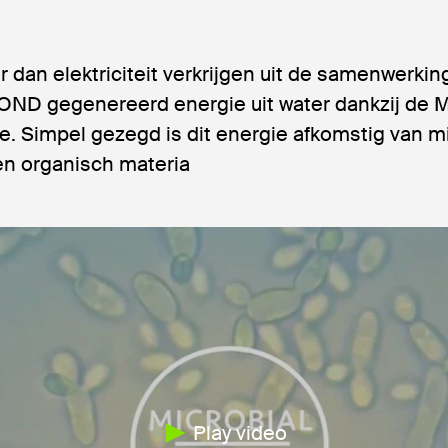
r dan elektriciteit verkrijgen uit de samenwerki
ND gegenereerd energie uit water dankzij de Mi
e. Simpel gezegd is dit energie afkomstig van m
n organisch materia
Play video