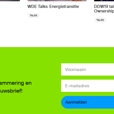
WDE Talks: Energietransitie
DDW19 talk
Ownershi
TALKS
TALKS
grammering en
euwsbrief!
Aanmelden