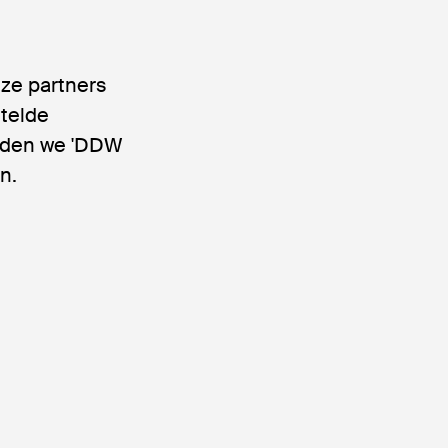
n
ze partners
telde
erden we 'DDW
n.