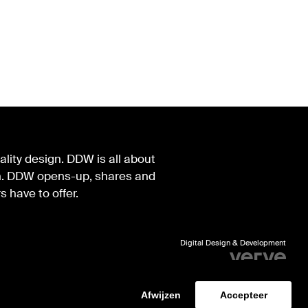
lity design. DDW is all about
ign. DDW opens-up, shares and
s have to offer.
Digital Design & Development
Identity by Thonik
Afwijzen
Accepteer