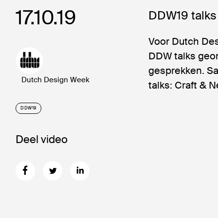
17.10.19
DDW19 talks 
Voor Dutch De
DDW talks geo
gesprekken. Sa
Dutch Design Week
talks: Craft & 
DDW19
Deel video