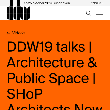
17-25 oktober 2026 eindhoven
ENGLISH
Video's
DDW19 talks |
Architecture &
Public Space |
SHoP
Architects New