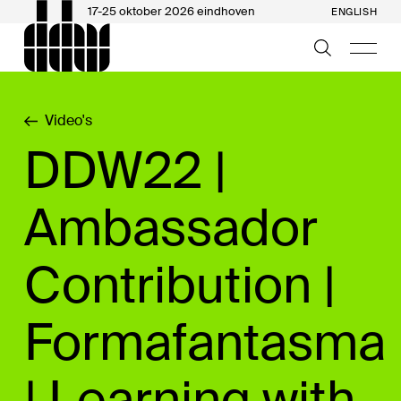
17-25 oktober 2026 eindhoven
ENGLISH
Video's
DDW22 |
Ambassador
Contribution |
Formafantasma
| Learning with