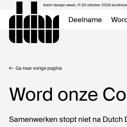
dutch design week,
17-25 oktober 2026 eindhov
Mijn 
Deelname
Word
Over 
Contac
Ga naar vorige pagina
Word onze Coa
Samenwerken stopt niet na Dutch D