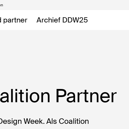
en
Vrijwilligers
DDW
 partner
Archief DDW25
DDW
t
lition Partner
esign Week. Als Coalition