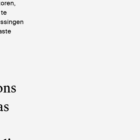
toren,
 te
ossingen
aste
ons
as