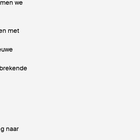
komen we
ken met
ieuwe
nbrekende
ng naar