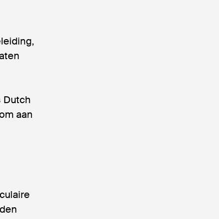
leiding,
laten
s Dutch
 om aan
culaire
nden