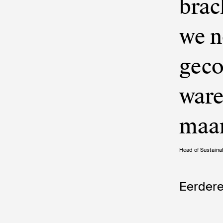
brac
we n
geco
ware
maar
Head of Sustaina
Eerdere 