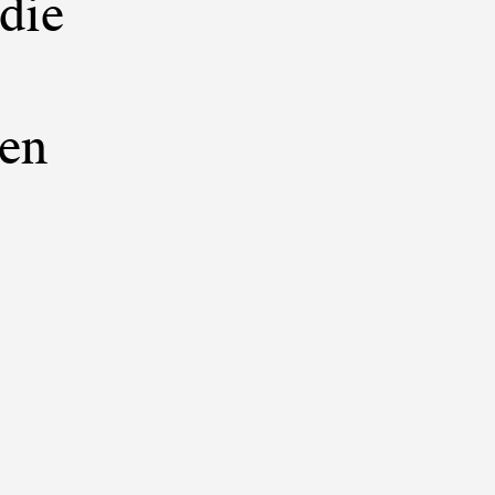
die
ten