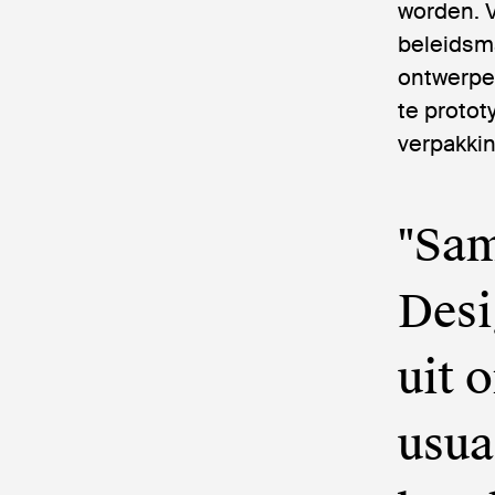
worden. 
beleidsm
ontwerpen
te protot
verpakki
"Sa
Desi
uit 
usua