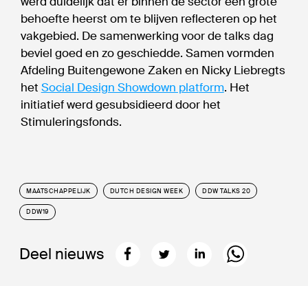
werd duidelijk dat er binnen de sector een grote
behoefte heerst om te blijven reflecteren op het
vakgebied. De samenwerking voor de talks dag
beviel goed en zo geschiedde. Samen vormden
Afdeling Buitengewone Zaken en Nicky Liebregts
het
Social Design Showdown platform
. Het
initiatief werd gesubsidieerd door het
Stimuleringsfonds.
MAATSCHAPPELIJK
DUTCH DESIGN WEEK
DDW TALKS 20
DDW19
Deel nieuws