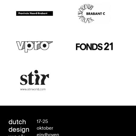
dutch
17-25
design
oktober
eindhoven