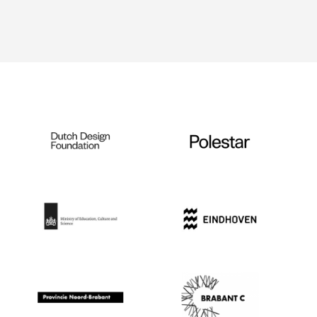
nature-inclusive spaces
— © Aeres Hogeschool
in Almere, Fred van
Diem