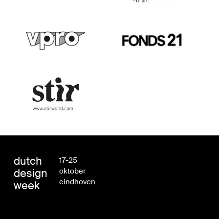
dutch
17-25
design
oktober
eindhoven
week