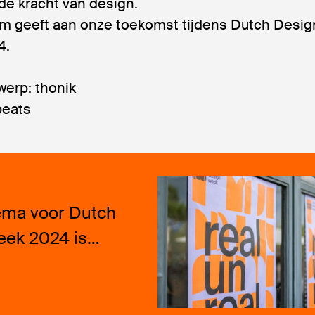
de kracht van design.
rm geeft aan onze toekomst tijdens Dutch Desig
4.
werp: thonik
beats
ema voor Dutch
eek 2024 is…