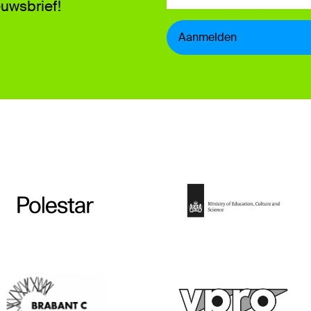
euwsbrief!
Aanmelden