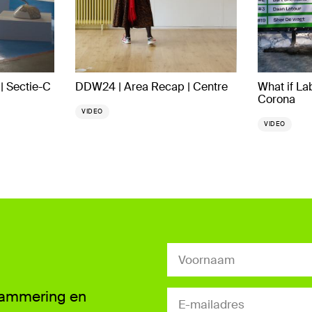
| Sectie-C
DDW24 | Area Recap | Centre
What if La
Corona
VIDEO
VIDEO
grammering en