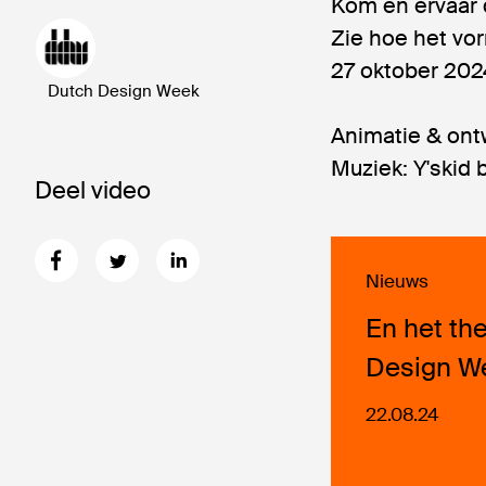
Kom en ervaar 
Zie hoe het vo
27 oktober 202
Dutch Design Week
Animatie & ont
Muziek: Y'skid 
Deel video
Nieuws
En het th
Design W
22.08.24