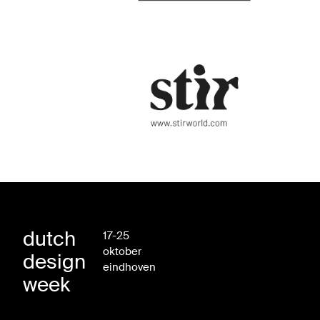
dutch
17-25
oktober
design
eindhoven
week