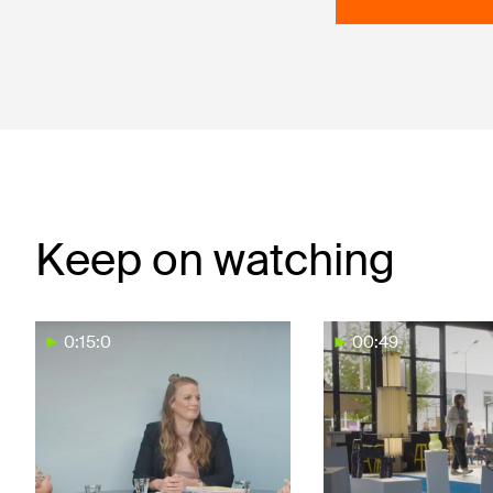
Keep on watching
0:15:0
00:49