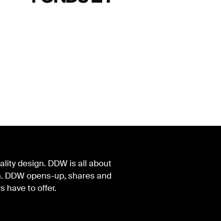
lity design. DDW is all about
ign. DDW opens-up, shares and
s have to offer.