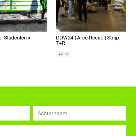
b: Studenten x
DDW24 | Area Recap | Strijp
T+R
VIDEO