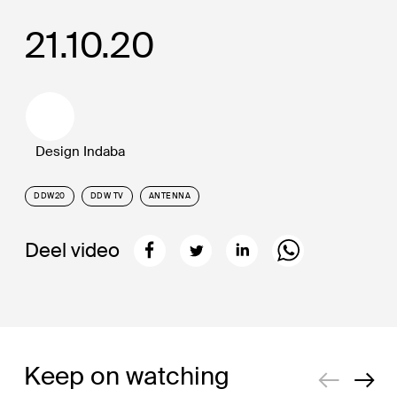
21.10.20
Design Indaba
DDW20
DDW TV
ANTENNA
Deel video
Keep on watching